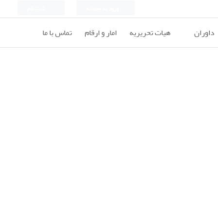
ورود به سامانه
ثبت نام
داوران
هیات تحریریه
امار و ارقام
تماس با ما