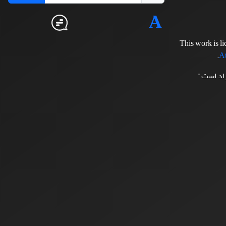
This work is l
.
At
زاد است"