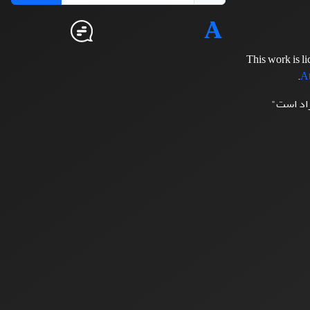
This work is l
.
At
زاد است"