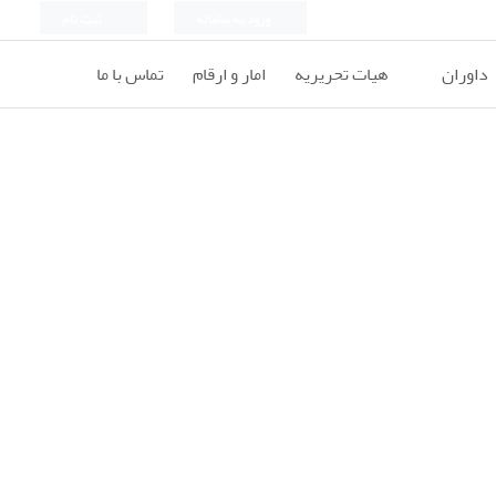
ورود به سامانه
ثبت نام
داوران
هیات تحریریه
امار و ارقام
تماس با ما