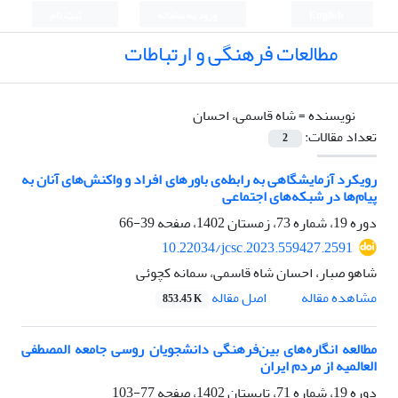
English
ورود به سامانه
ثبت نام
مطالعات فرهنگی و ارتباطات
نویسنده =
شاه قاسمی، احسان
تعداد مقالات:
2
رویکرد آزمایشگاهی به رابطه‌ی باورهای افراد و واکنش‌های آنان به
پیام‌ها در شبکه‌های اجتماعی
دوره 19، شماره 73، زمستان 1402، صفحه
39-66
10.22034/jcsc.2023.559427.2591
شاهو صبار، احسان شاه قاسمی، سمانه کچوئی
اصل مقاله
مشاهده مقاله
853.45 K
مطالعه انگاره‌های بین‌فرهنگی دانشجویان روسی جامعه المصطفی
العالمیه از مردم ایران
دوره 19، شماره 71، تابستان 1402، صفحه
77-103