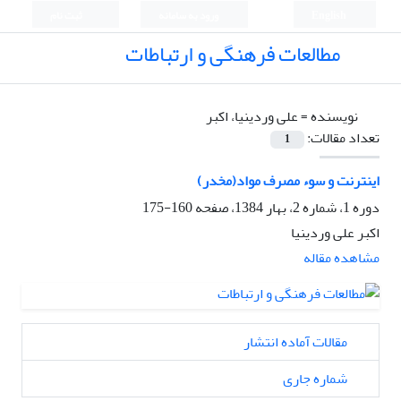
English
ورود به سامانه
ثبت نام
مطالعات فرهنگی و ارتباطات
نویسنده =
علی وردینیا، اکبر
تعداد مقالات:
1
اﻳﻨﺘﺮﻧﺖ و ﺳﻮء ﻣﺼﺮف ﻣﻮاد(ﻣﺨﺪر)
دوره 1، شماره 2، بهار 1384، صفحه
160-175
اکبر علی وردینیا
مشاهده مقاله
مقالات آماده انتشار
شماره جاری