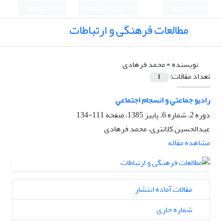
English
ورود به سامانه
ثبت نام
مطالعات فرهنگی و ارتباطات
نویسنده =
محمد فرهادی
تعداد مقالات:
1
رادﻳﻮ ﺟﻤﺎﻋﺘﻲ و اﻧﺴﺠﺎم اﺟﺘﻤﺎﻋﻲ
دوره 2، شماره 6، پاییز 1385، صفحه
111-134
عبدالحسین کلانتری، محمد فرهادی
مشاهده مقاله
مقالات آماده انتشار
شماره جاری