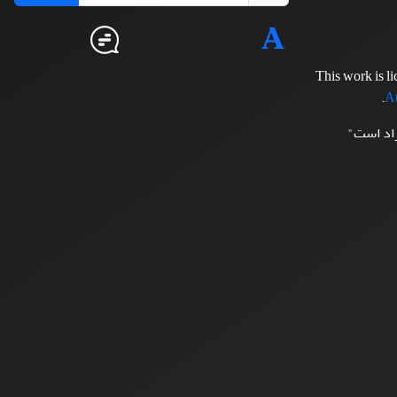
This work is l
.
At
زاد است"