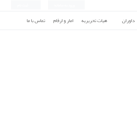
ورود به سامانه
ثبت نام
داوران
هیات تحریریه
امار و ارقام
تماس با ما