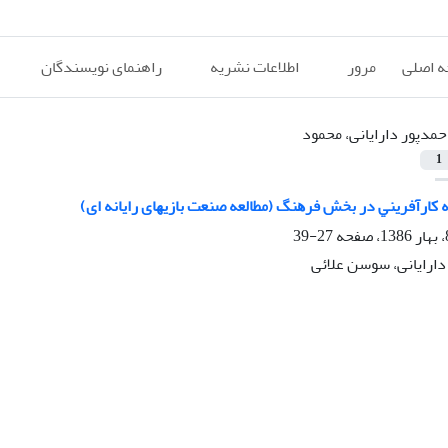
 اصلی
مرور
اطلاعات نشریه
راهنمای نویسندگان
حمدپور دارایانی، محمود
1
ﻛﺎرآﻓﺮﻳﻨﻲ در ﺑﺨﺶ ﻓﺮﻫﻨﮓ (ﻣﻄﺎﻟﻌﻪ ﺻﻨﻌﺖ ﺑﺎزﻳﻬﺎی راﻳﺎﻧﻪ ای)
27-39
دارایانی، سوسن علائی