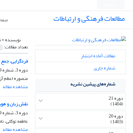
English
مطالعات فرهنگی و ارتباطات
صفحه
نویسنده =
ت
تعداد مقالات:
مقالات آماده انتشار
ﻓﺮﺩﮔﺮﺍﻳﻰ، ﺟﻤﻊ 
شماره جاری
دوره 3، شماره 9، پاییز 1386، صفحه
منصوره اعظم آزا
شماره‌های پیشین نشریه
مشاهده مقاله
دوره 21
ﻧﻘﺶ زﺑﺎن و هوی
(1404)
دوره 3، شماره 9، پاییز 1386، صفحه
دوره 20
عاطفه توکلی، ن
(1403)
مشاهده مقاله