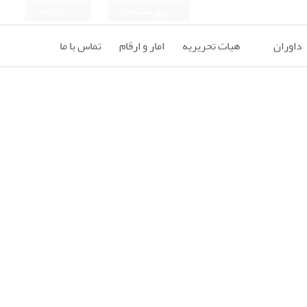
ورود به سامانه
ثبت نام
داوران
هیات تحریریه
امار و ارقام
تماس با ما