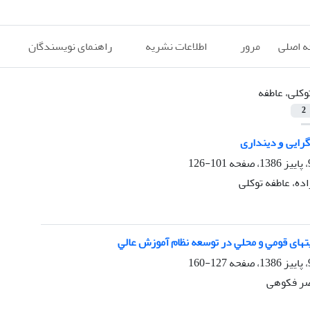
 اصلی
مرور
اطلاعات نشریه
راهنمای نویسندگان
وکلی، عاطفه
2
ﮔﺮﺍﻳﻰ ﻭ دینداری
101-126
ده، عاطفه توکلی
تهای ﻗﻮﻣﻲ و ﻣﺤﻠﻲ در ﺗﻮﺳﻌﻪ ﻧﻈﺎم آﻣﻮزش ﻋﺎﻟﻲ
127-160
اصر فکوهی