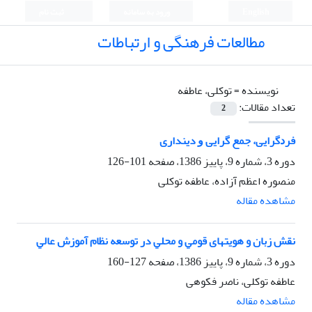
English
ورود به سامانه
ثبت نام
مطالعات فرهنگی و ارتباطات
نویسنده =
توکلی، عاطفه
تعداد مقالات:
2
ﻓﺮﺩﮔﺮﺍﻳﻰ، ﺟﻤﻊ ﮔﺮﺍﻳﻰ ﻭ دینداری
دوره 3، شماره 9، پاییز 1386، صفحه
101-126
منصوره اعظم آزاده، عاطفه توکلی
مشاهده مقاله
ﻧﻘﺶ زﺑﺎن و هویتهای ﻗﻮﻣﻲ و ﻣﺤﻠﻲ در ﺗﻮﺳﻌﻪ ﻧﻈﺎم آﻣﻮزش ﻋﺎﻟﻲ
دوره 3، شماره 9، پاییز 1386، صفحه
127-160
عاطفه توکلی، ناصر فکوهی
مشاهده مقاله