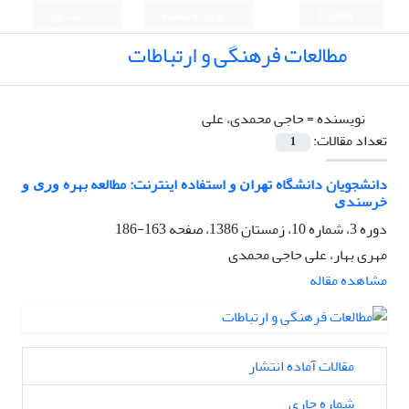
English
ورود به سامانه
ثبت نام
مطالعات فرهنگی و ارتباطات
نویسنده =
حاجی محمدی، علی
تعداد مقالات:
1
دانشجویان دانشگاه ﺗﻬﺮﺍﻥ ﻭ استفاده ﺍﻳﻨﺘﺮﻧﺖ: ﻣﻄﺎﻟﻌﻪ بهره ﻭﺭﻯ ﻭ
ﺧﺮﺳﻨﺪﻯ
دوره 3، شماره 10، زمستان 1386، صفحه
163-186
مهری بهار، علی حاجی محمدی
مشاهده مقاله
مقالات آماده انتشار
شماره جاری