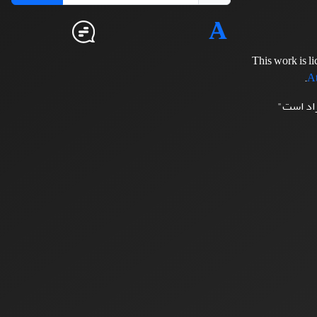
This work is l
.
At
زاد است"