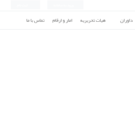
ورود به سامانه
ثبت نام
داوران
هیات تحریریه
امار و ارقام
تماس با ما