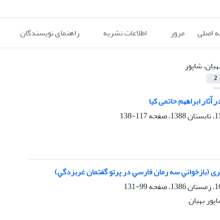
 اصلی
مرور
اطلاعات نشریه
راهنمای نویسندگان
هیان، شاپور
2
 ﺁﺛﺎﺭ ﺍﺑﺮﺍﻫﻴﻢ ﺣﺎﺗﻤﻰ کیا
117-138
ﺮی (ﺑﺎزﺧﻮاﻧﻲ ﺳﻪ رﻣﺎن ﻓﺎرﺳﻲ در ﭘﺮﺗﻮ ﮔﻔﺘﻤﺎن ﻏﺮﺑﺰدﮔﻲ)
99-131
پور بهیان