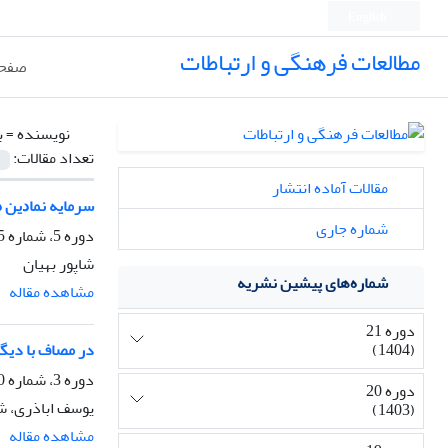
English
مطالعات فرهنگی و ارتباطات
صفحه
نویسنده =
ب
تعداد مقالات:
مقالات آماده انتشار
ﺳﺮﻣﺎﻳﻪ ﻧﻤﺎﺩﻳﻦ ﺩﺭ
شماره جاری
دوره 5، شماره 15، تابستان 1388، صفحه
شاپور بهیان
شماره‌های پیشین نشریه
مشاهده مقاله
دوره 21
در ﻣﺼﺎف ﺑﺎ دﻳﮕ
(1404)
دوره 3، شماره 10، زمستان 1386، صفحه
دوره 20
یوسف اباذری، شا
(1403)
مشاهده مقاله