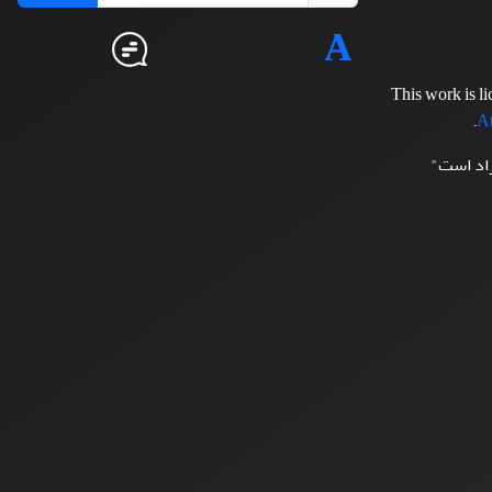
This work is l
.
At
زاد است"