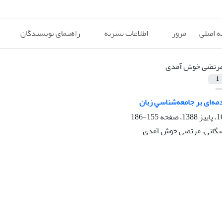
 اصلی
مرور
اطلاعات نشریه
راهنمای نویسندگان
رتضی خوش آمدی
1
ﺪﻣﻪای ﺑﺮ ﺟﺎﻣﻌﻪﺷﻨﺎﺳﻲ زﺑﺎن
155-186
اسگانی، مرتضی خوش آمدی