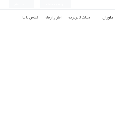
ورود به سامانه
ثبت نام
داوران
هیات تحریریه
امار و ارقام
تماس با ما