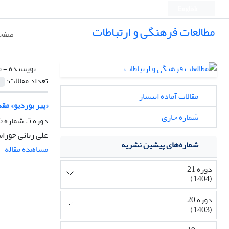
English
مطالعات فرهنگی و ارتباطات
صفحه
نویسنده =
م
تعداد مقالات:
مقالات آماده انتشار
«پیر ﺑﻮردﻳﻮ» ﻣﻘ
شماره جاری
دوره 5، شماره 16، پاییز 1388، صفحه
علی ربانی خور
شماره‌های پیشین نشریه
مشاهده مقاله
دوره 21
(1404)
دوره 20
(1403)