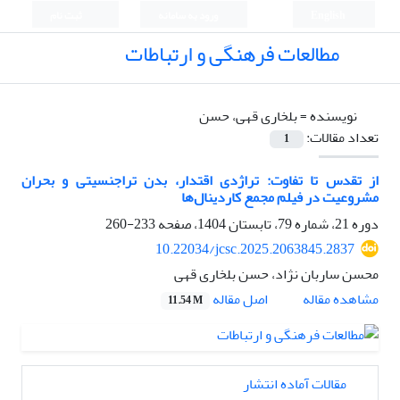
English
ورود به سامانه
ثبت نام
مطالعات فرهنگی و ارتباطات
نویسنده =
بلخاری قهی، حسن
تعداد مقالات:
1
از تقدس تا تفاوت: تراژدی اقتدار، بدن تراجنسیتی و بحران
مشروعیت در فیلم مجمع کاردینال‌ها
دوره 21، شماره 79، تابستان 1404، صفحه
233-260
10.22034/jcsc.2025.2063845.2837
محسن ساربان نژاد، حسن بلخاری قهی
اصل مقاله
مشاهده مقاله
11.54 M
مقالات آماده انتشار