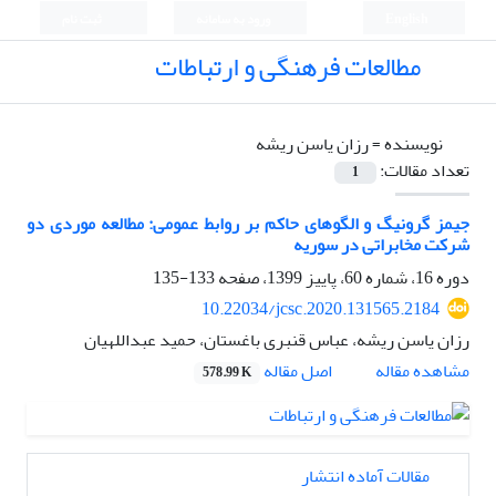
English
ورود به سامانه
ثبت نام
مطالعات فرهنگی و ارتباطات
نویسنده =
رزان یاسن ریشه
تعداد مقالات:
1
جیمز گرونیگ و الگوهای حاکم بر روابط عمومی: مطالعه موردی دو
شرکت مخابراتی در سوریه
دوره 16، شماره 60، پاییز 1399، صفحه
133-135
10.22034/jcsc.2020.131565.2184
رزان یاسن ریشه، عباس قنبری باغستان، حمید عبداللهیان
اصل مقاله
مشاهده مقاله
578.99 K
مقالات آماده انتشار