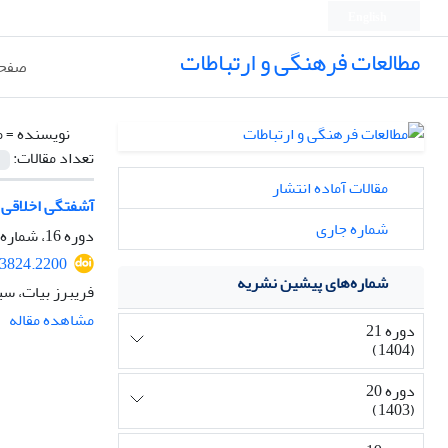
English
مطالعات فرهنگی و ارتباطات
صفحه
نویسنده =
م
تعداد مقالات:
مقالات آماده انتشار
آشفتگی اخلاقی (
شماره جاری
دوره 16، شماره 60، پاییز 1399، صفحه
33824.2200
شماره‌های پیشین نشریه
فریبرز بیات، س
مشاهده مقاله
دوره 21
(1404)
دوره 20
(1403)