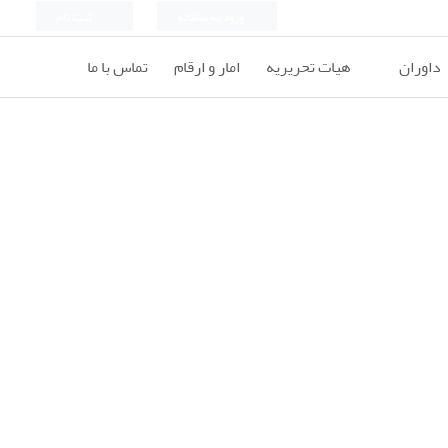
ورود به سامانه
ثبت نام
داوران
هیات تحریریه
امار و ارقام
تماس با ما