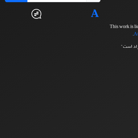
This work is l
.
At
زاد است"