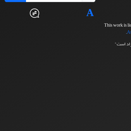
This work is l
.
At
زاد است"