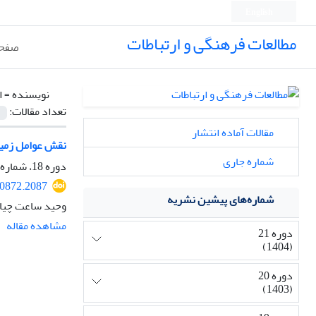
English
مطالعات فرهنگی و ارتباطات
صفحه
نویسنده =
ا
تعداد مقالات:
مقالات آماده انتشار
نقش عوامل زمینه
شماره جاری
دوره 18، شماره 66، بهار 1401، صفحه
20872.2087
شماره‌های پیشین نشریه
وحید ساعت چیان
مشاهده مقاله
دوره 21
(1404)
دوره 20
(1403)