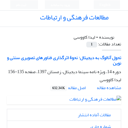
English
ورود به سامانه
ثبت نام
مطالعات فرهنگی و ارتباطات
نویسنده =
لیدا کاووسی
تعداد مقالات:
1
تحول آنالوگ به دیجیتال: نحوۀ اثرگذاری فناور‌های تصویری سنتی و
نوین
دوره 14، ویژه نامه سینما دیجیتال، زمستان 1397، صفحه
135-156
لیدا کاووسی
اصل مقاله
مشاهده مقاله
632.34 K
مقالات آماده انتشار
شماره جاری