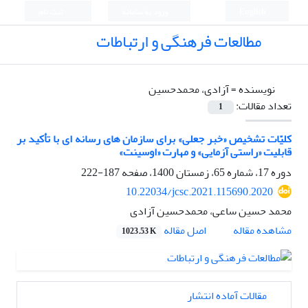
English
ورود به سامانه
ثبت نام
مطالعات فرهنگی و ارتباطات
نویسنده =
آزادی، محمدحسین
تعداد مقالات:
1
کلیّات تشخیص «خبر جعلی» برای سازمان های رسانه ای با تأکید بر
قابلیت «راستی آزمایی» و مهارت «اوسینت»
دوره 17، شماره 65، زمستان 1400، صفحه
187-222
10.22034/jcsc.2021.115690.2020
محمد حسین ساعی، محمدحسین آزادی
اصل مقاله
مشاهده مقاله
1023.53 K
مقالات آماده انتشار