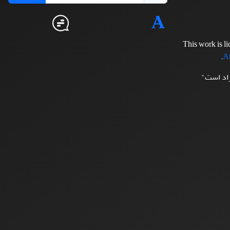
This work is l
.
At
زاد است"