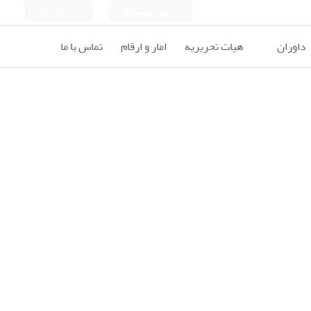
ورود به سامانه
ثبت نام
داوران
هیات تحریریه
امار و ارقام
تماس با ما