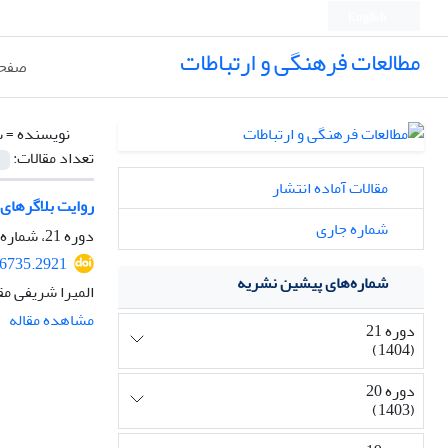
English
مطالعات فرهنگی و ارتباطات
صفحه
نویسنده =
س
تعداد مقالات:
مقالات آماده انتشار
روایت بلاگرهای 
شماره جاری
دوره 21، شماره 81، زمستان 1404، صفحه
86735.2921
شماره‌های پیشین نشریه
المیرا شریفی مق
مشاهده مقاله
دوره 21
(1404)
دوره 20
(1403)