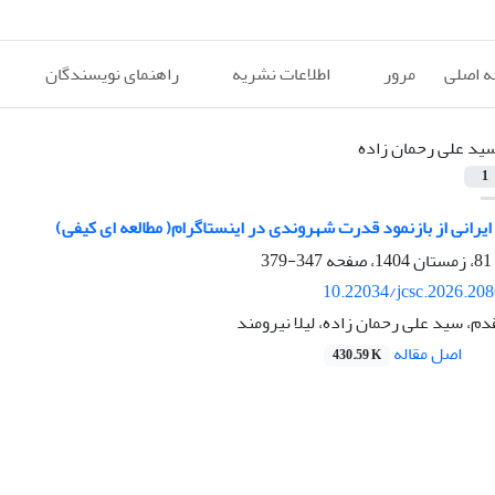
 اصلی
مرور
اطلاعات نشریه
راهنمای نویسندگان
ید علی رحمان زاده
1
ایرانی از بازنمود قدرت شهروندی در اینستاگرام( مطالعه ای کیفی)
347-379
10.22034/jcsc.2026.20
دم، سید علی رحمان زاده، لیلا نیرومند
اصل مقاله
430.59 K