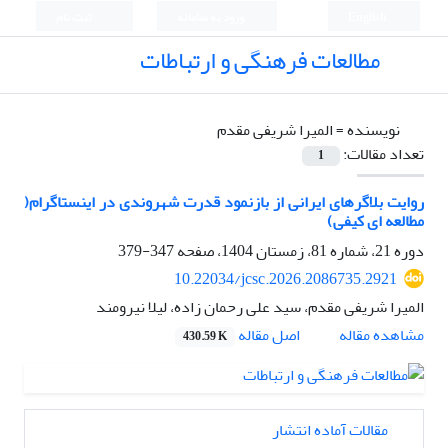
English
ورود به سامانه
ثبت نام
مطالعات فرهنگی و ارتباطات
نویسنده =
المیرا شریفی مقدم
تعداد مقالات:
1
روایت بلاگرهای ایرانی از بازنمود قدرت شهروندی در اینستاگرام(
مطالعه ای کیفی)
دوره 21، شماره 81، زمستان 1404، صفحه
347-379
10.22034/jcsc.2026.2086735.2921
المیرا شریفی مقدم، سید علی رحمان زاده، لیلا نیرومند
اصل مقاله
مشاهده مقاله
430.59 K
مقالات آماده انتشار