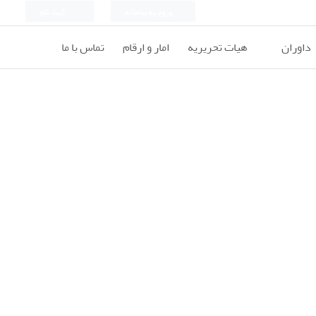
ورود به سامانه
ثبت نام
داوران
هیات تحریریه
امار و ارقام
تماس با ما