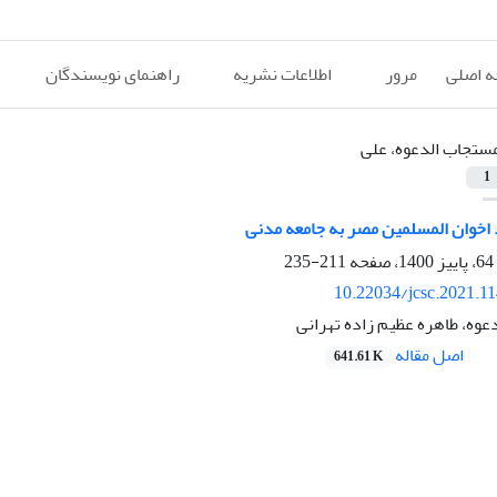
 اصلی
مرور
اطلاعات نشریه
راهنمای نویسندگان
ستجاب الدعوه، علی
1
خوان المسلمین مصر به جامعه مدنی
211-235
10.22034/jcsc.2021.1
وه، طاهره عظیم زاده تهرانی
اصل مقاله
641.61 K