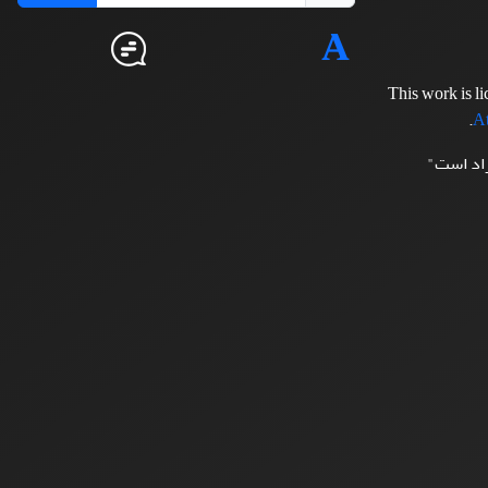
This work is l
.
At
زاد است"