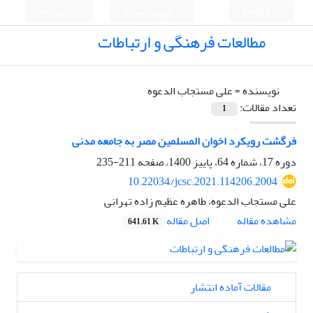
English
ورود به سامانه
ثبت نام
مطالعات فرهنگی و ارتباطات
نویسنده =
علی مستجاب الدعوه
تعداد مقالات:
1
فرگشت رویکرد اخوان المسلمین مصر به جامعه مدنی
دوره 17، شماره 64، پاییز 1400، صفحه
211-235
10.22034/jcsc.2021.114206.2004
علی مستجاب الدعوه، طاهره عظیم زاده تهرانی
اصل مقاله
مشاهده مقاله
641.61 K
مقالات آماده انتشار