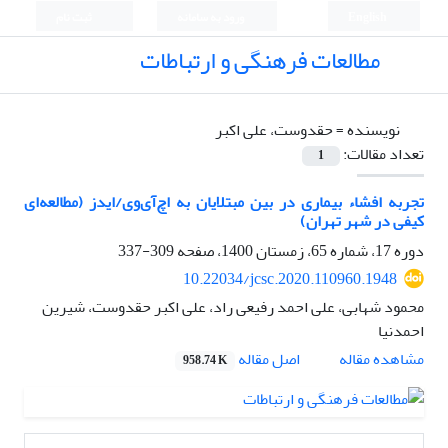
English
ورود به سامانه
ثبت نام
مطالعات فرهنگی و ارتباطات
نویسنده =
حقدوست، علی اکبر
تعداد مقالات:
1
تجربه افشاء بیماری در بین مبتلایان به اچ‌آی‌وی/ایدز (مطالعه‌ای
کیفی در شهر تهران)
دوره 17، شماره 65، زمستان 1400، صفحه
309-337
10.22034/jcsc.2020.110960.1948
محمود شهابی، علی احمد رفیعی راد، علی اکبر حقدوست، شیرین
احمدنیا
اصل مقاله
مشاهده مقاله
958.74 K