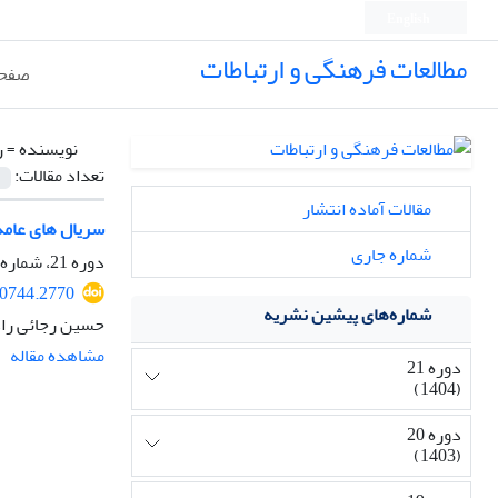
English
مطالعات فرهنگی و ارتباطات
صفحه
نویسنده =
ر
تعداد مقالات:
مقالات آماده انتشار
سریال های عامه 
شماره جاری
دوره 21، شماره 81، زمستان 1404، صفحه
40744.2770
شماره‌های پیشین نشریه
حسین رجائی راد،
مشاهده مقاله
دوره 21
(1404)
دوره 20
(1403)