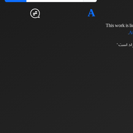
This work is l
.
At
زاد است"