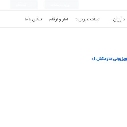
ورود به سامانه
ثبت نام
داوران
هیات تحریریه
امار و ارقام
تماس با ما
یزیونی «دودکش 1»