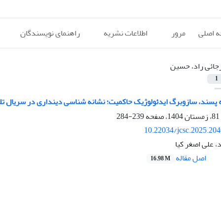
 اصلی
مرور
اطلاعات نشریه
راهنمای نویسندگان
جائی راد، حسین
1
پسند، ساز‌و‌برگ ایدئولوژیک حاکمیت؛ نشانه شناسی دینداری در سریال تلو
239-284
10.22034/jcsc.2025.20
 علی اصغر کیا
اصل مقاله
16.98 M