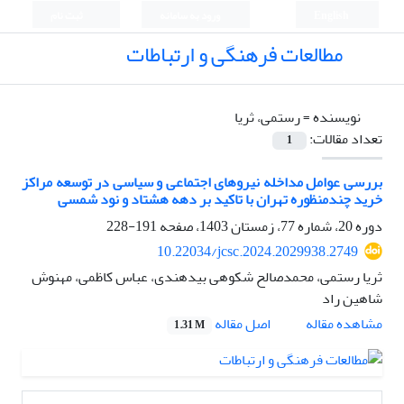
English
ورود به سامانه
ثبت نام
مطالعات فرهنگی و ارتباطات
نویسنده =
رستمی، ثریا
تعداد مقالات:
1
بررسی عوامل مداخله نیروهای اجتماعی و سیاسی در توسعه مراکز
خرید چندمنظوره تهران با تاکید بر دهه هشتاد و نود شمسی
دوره 20، شماره 77، زمستان 1403، صفحه
191-228
10.22034/jcsc.2024.2029938.2749
ثریا رستمی، محمدصالح شکوهی بیدهندی، عباس کاظمی، مهنوش
شاهین راد
اصل مقاله
مشاهده مقاله
1.31 M