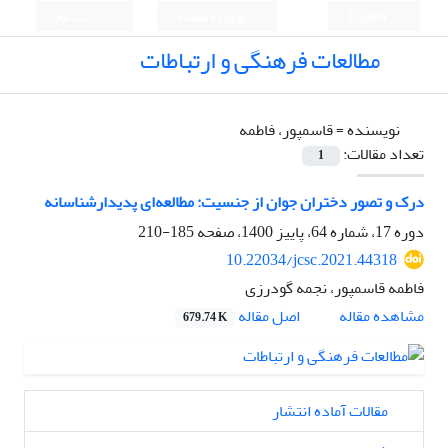
English
ورود به سامانه
ثبت نام
مطالعات فرهنگی و ارتباطات
نویسنده =
قاسمپور، فاطمه
تعداد مقالات:
1
درک و تصور دختران جوان از جنسیت: مطالعه‌ای پدیدارشناسانه
دوره 17، شماره 64، پاییز 1400، صفحه
185-210
10.22034/jcsc.2021.44318
فاطمه قاسمپور، نجمه گودرزی
اصل مقاله
مشاهده مقاله
679.74 K
مقالات آماده انتشار