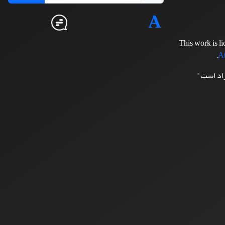
This work is l
.
At
زاد است"