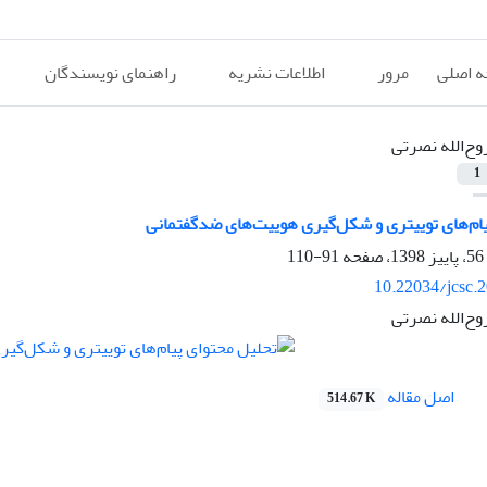
 اصلی
مرور
اطلاعات نشریه
راهنمای نویسندگان
وح‌الله نصرتی
1
ام‌های توییتری و شکل‌گیری هوییت‌های ضد‌گفتمانی
91-110
10.22034/jcsc.
وح‌الله نصرتی
اصل مقاله
514.67 K