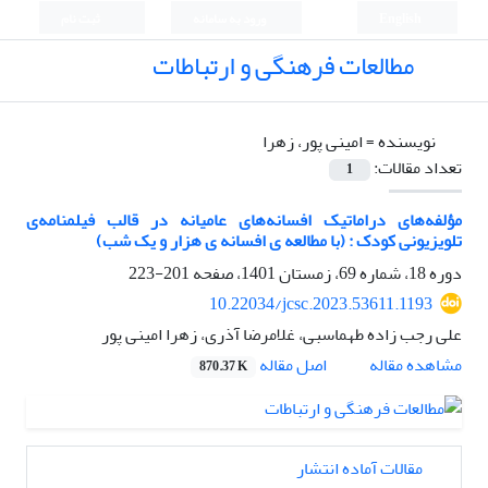
English
ورود به سامانه
ثبت نام
مطالعات فرهنگی و ارتباطات
نویسنده =
امینی پور، زهرا
تعداد مقالات:
1
مؤلفه‌های دراماتیک افسانه‌های عامیانه در قالب فیلمنامه‌ی
تلویزیونی کودک : (با مطالعه ی افسانه ی هزار و یک شب)
دوره 18، شماره 69، زمستان 1401، صفحه
201-223
10.22034/jcsc.2023.53611.1193
علی رجب زاده طهماسبی، غلامرضا آذری، زهرا امینی پور
اصل مقاله
مشاهده مقاله
870.37 K
مقالات آماده انتشار