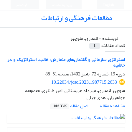
English
ورود به سامانه
ثبت نام
مطالعات فرهنگی و ارتباطات
نویسنده =
انصاری، منوچهر
تعداد مقالات:
1
استراتژی سازمانی و گفتمان‌های متعارض: غالب، استراتژیک و در
حاشیه
دوره 19، شماره 72، پاییز 1402، صفحه
51-85
10.22034/jcsc.2023.1987715.2633
منوچهر انصاری، مهرداد عربستانی، امیر خانلری، معصومه
جواهریان، هدی جبلی
اصل مقاله
مشاهده مقاله
1016.33 K