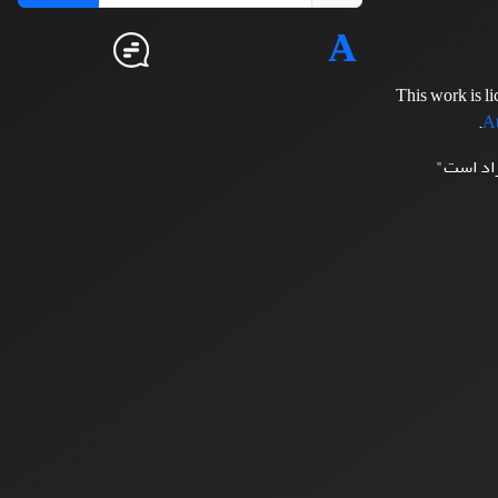
This work is l
.
At
زاد است"