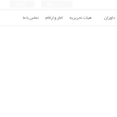
ورود به سامانه
ثبت نام
داوران
هیات تحریریه
امار و ارقام
تماس با ما