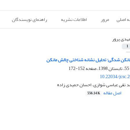
 اصلی
مرور
اطلاعات نشریه
راهنمای نویسندگان
هدی پرور
1
انکن شدگی: تحلیل نشانه شناختی چالش مانکن
152-172
10.22034/jcsc.
د تقی عباسی شوازی، احسان حمیدی زاده
اصل مقاله
556.14 K