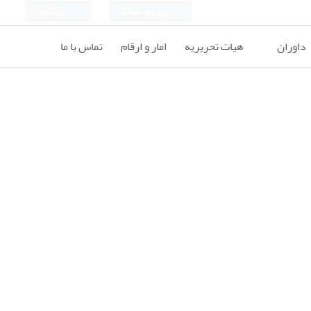
ورود به سامانه
ثبت نام
داوران
هیات تحریریه
امار و ارقام
تماس با ما