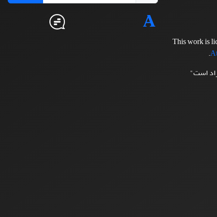
This work is l
.
At
زاد است"