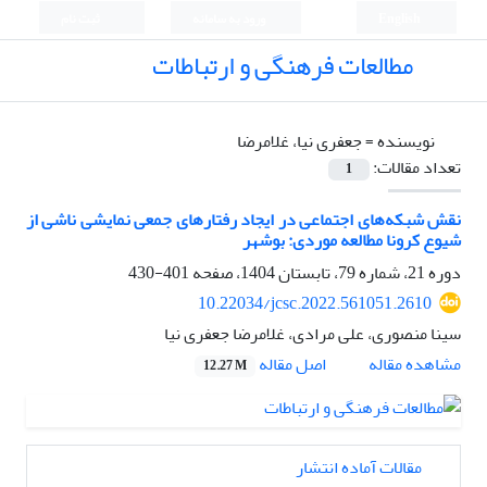
English
ورود به سامانه
ثبت نام
مطالعات فرهنگی و ارتباطات
نویسنده =
جعفری نیا، غلامرضا
تعداد مقالات:
1
نقش شبکه‌های اجتماعی در ایجاد رفتارهای جمعی نمایشی ناشی از
شیوع کرونا مطالعه موردی: بوشهر
دوره 21، شماره 79، تابستان 1404، صفحه
401-430
10.22034/jcsc.2022.561051.2610
سینا منصوری، علی مرادی، غلامرضا جعفری نیا
اصل مقاله
مشاهده مقاله
12.27 M
مقالات آماده انتشار