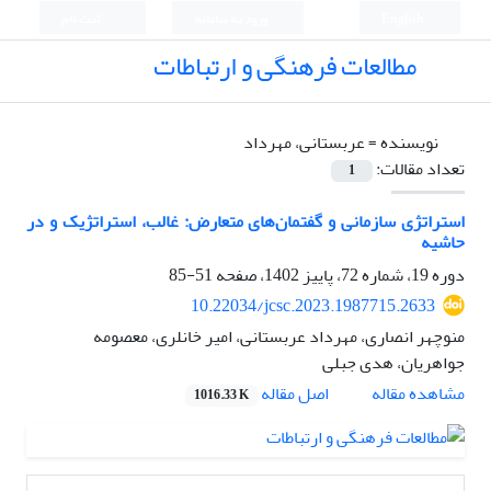
English
ورود به سامانه
ثبت نام
مطالعات فرهنگی و ارتباطات
نویسنده =
عربستانی، مهرداد
تعداد مقالات:
1
استراتژی سازمانی و گفتمان‌های متعارض: غالب، استراتژیک و در
حاشیه
دوره 19، شماره 72، پاییز 1402، صفحه
51-85
10.22034/jcsc.2023.1987715.2633
منوچهر انصاری، مهرداد عربستانی، امیر خانلری، معصومه
جواهریان، هدی جبلی
اصل مقاله
مشاهده مقاله
1016.33 K