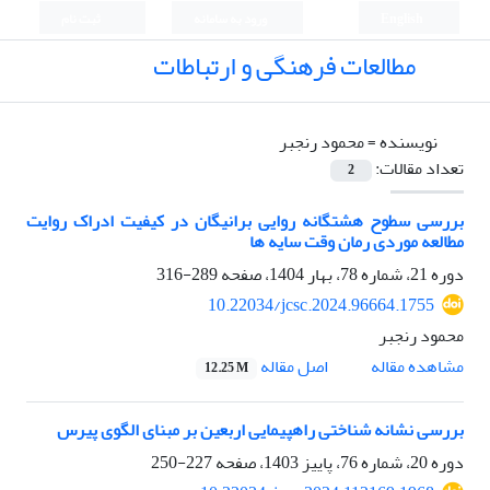
English
ورود به سامانه
ثبت نام
مطالعات فرهنگی و ارتباطات
نویسنده =
محمود رنجبر
تعداد مقالات:
2
بررسی سطوح هشتگانه روایی برانیگان در کیفیت ادراک روایت
مطالعه موردی رمان وقت سایه ها
دوره 21، شماره 78، بهار 1404، صفحه
289-316
10.22034/jcsc.2024.96664.1755
محمود رنجبر
اصل مقاله
مشاهده مقاله
12.25 M
بررسی نشانه شناختی راهپیمایی اربعین بر مبنای الگوی پیرس
دوره 20، شماره 76، پاییز 1403، صفحه
227-250