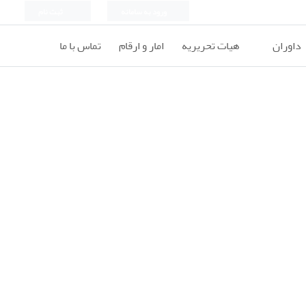
ورود به سامانه
ثبت نام
داوران
هیات تحریریه
امار و ارقام
تماس با ما