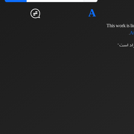
This work is l
.
At
زاد است"