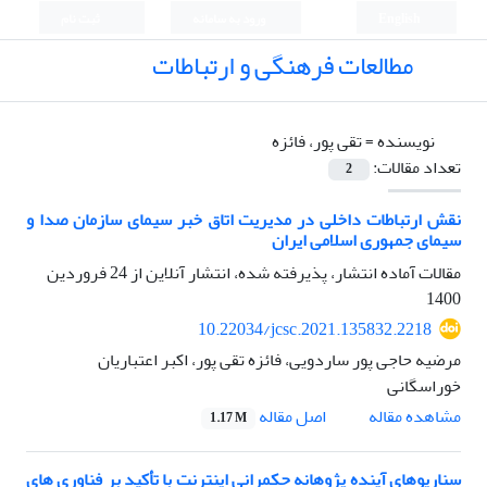
English
ورود به سامانه
ثبت نام
مطالعات فرهنگی و ارتباطات
نویسنده =
تقی پور، فائزه
تعداد مقالات:
2
نقش ارتباطات داخلی در مدیریت اتاق خبر سیمای سازمان صدا و
سیمای جمهوری اسلامی ایران
مقالات آماده انتشار، پذیرفته شده، انتشار آنلاین از
24 فروردین
1400
10.22034/jcsc.2021.135832.2218
مرضیه حاجی پور ساردویی، فائزه تقی پور، اکبر اعتباریان
خوراسگانی
اصل مقاله
مشاهده مقاله
1.17 M
سناریوهای آینده پژوهانه حکمرانی اینترنت با تأکید بر فناوری های