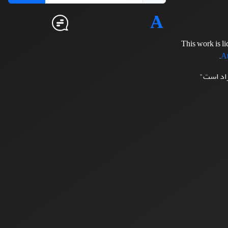
This work is l
.
At
زاد است"