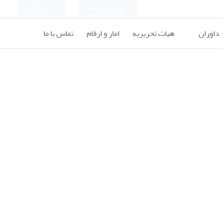
ورود به سامانه
ثبت نام
داوران
هیات تحریریه
امار و ارقام
تماس با ما