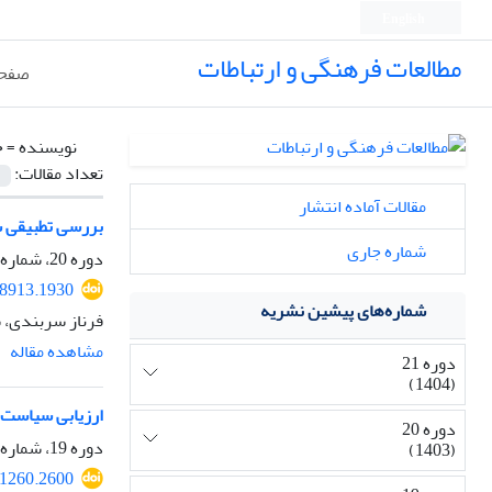
English
مطالعات فرهنگی و ارتباطات
صفحه
نویسنده =
ح
تعداد مقالات:
مقالات آماده انتشار
بررسی تطبیقی سی
شماره جاری
دوره 20، شماره 76، پاییز 1403، صفحه
08913.1930
شماره‌های پیشین نشریه
فرناز سربندی، س
مشاهده مقاله
دوره 21
(1404)
ارزیابی سیاست‌ه
دوره 20
دوره 19، شماره 73، زمستان 1402، صفحه
(1403)
61260.2600