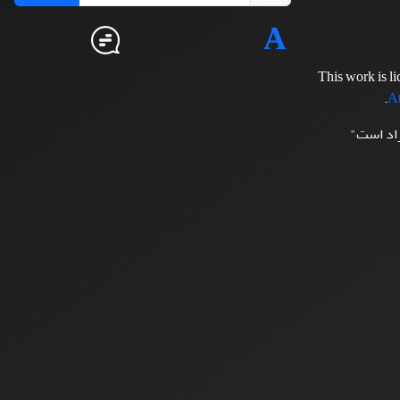
This work is l
.
At
زاد است"