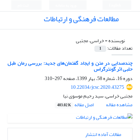
English
ورود به سامانه
ثبت نام
مطالعات فرهنگی و ارتباطات
نویسنده =
خراسی، مجتبی
تعداد مقالات:
1
چندصدایی در متن و ایجاد گفتمان‌های جدید: بررسی رمان طبل
حلبی اثر گونترگراس
دوره 16، شماره 58، بهار 1399، صفحه
297-310
10.22034/jcsc.2020.43275
مجتبی خراسی، سید رحیم موسوی نیا
اصل مقاله
مشاهده مقاله
403.02 K
مقالات آماده انتشار