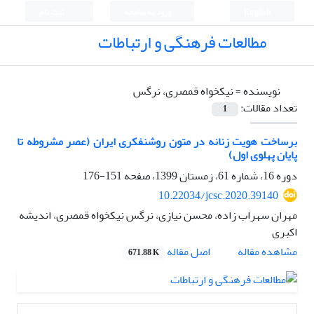
English
ورود به سامانه
ثبت نام
مطالعات فرهنگی و ارتباطات
نویسنده =
نیکخواه قمصری، نرگس
تعداد مقالات:
1
برساخت هویت زنانه در متون روشنفکری ایران (عصر مشروطه تا
پایان پهلوی اول)
دوره 16، شماره 61، زمستان 1399، صفحه
151-176
10.22034/jcsc.2020.39140
مهران سهراب زاده، محسن نیازی، نرگس نیکخواه قمصری، اندیشه
اکبری
اصل مقاله
مشاهده مقاله
671.88 K