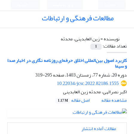
English
ورود به سامانه
ثبت نام
مطالعات فرهنگی و ارتباطات
نویسنده =
زین العابدینی، محدثه
تعداد مقالات:
1
کاربرد اصول بین‌المللی اخلاق حرفه‌ای روزنامه نگاری در اخبار صدا
و سیما
دوره 20، شماره 77، زمستان 1403، صفحه
295-319
10.22034/jcsc.2022.82186.1555
اکبر نصرالهی، محدثه زین العابدینی
اصل مقاله
مشاهده مقاله
1.17 M
مقالات آماده انتشار