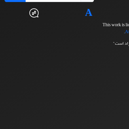
This work is l
.
At
زاد است"