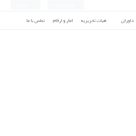
ورود به سامانه
ثبت نام
داوران
هیات تحریریه
امار و ارقام
تماس با ما