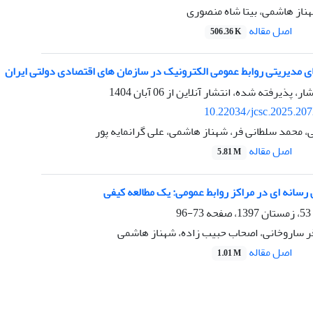
ناز هاشمی، بیتا شاه منصوری
اصل مقاله
506.36 K
 مدیریتی روابط عمومی الکترونیک در سازمان های اقتصادی دولتی ایران
شار، پذیرفته شده، انتشار آنلاین از
06 آبان 1404
10.22034/jcsc.2025.20
 محمد سلطانی فر، شهناز هاشمی، علی گرانمایه پور
اصل مقاله
5.81 M
رسانه ای در مراکز روابط عمومی: یک مطالعه کیفی
73-96
قر ساروخانی، اصحاب حبیب زاده، شهناز هاشمی
اصل مقاله
1.01 M