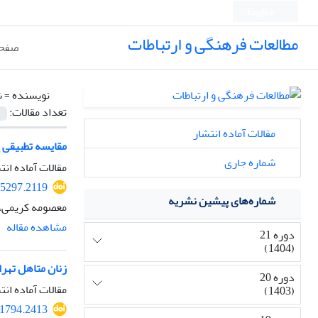
English
مطالعات فرهنگی و ارتباطات
صفحه
نویسنده =
ش
تعداد مقالات:
مقالات آماده انتشار
مقایسه تطبیقی 
شماره جاری
مقالات آماده انت
25297.2119
شماره‌های پیشین نشریه
معصومه کریمی، 
مشاهده مقاله
دوره 21
(1404)
زنان متاهل تهرا
دوره 20
مقالات آماده انت
(1403)
31794.2413