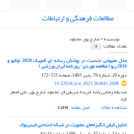
English
ورود به سامانه
ثبت نام
مطالعات فرهنگی و ارتباطات
نویسنده =
شارع پور، محمود
تعداد مقالات:
3
مدل مفهومی جنسیت در پوشش رسانه ای المپیک 2020 توکیو و
2016 ریو ( مطالعه موردی : روزنامه ایران ورزشی )
دوره 20، شماره 76، پاییز 1403، صفحه
151-172
10.22034/jcsc.2023.563041.2608
صدیقه رضایی پاشا، فریده شریفی فر، محمود شارع پور، علی اصغر
کیاء
اصل مقاله
مشاهده مقاله
1.24 M
تحلیل کیفی انگیزه‌های عضویت در شبکه اجتماعی فیس‌بوک
دوره 13، شماره 47، تابستان 1396، صفحه
11-42