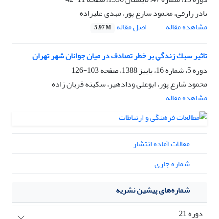
نادر رازقی، محمود شارع پور، مهدی علیزاده
اصل مقاله
مشاهده مقاله
5.97 M
تاثیر ﺳﺒﻚ زﻧﺪﮔﻲ ﺑﺮ ﺧﻄﺮ ﺗﺼﺎدف در میان جوانان ﺷﻬﺮ ﺗﻬﺮان
دوره 5، شماره 16، پاییز 1388، صفحه
103-126
محمود شارع پور، ابوعلی ودادهیر، سکینه قربان زاده
مشاهده مقاله
مقالات آماده انتشار
شماره جاری
شماره‌های پیشین نشریه
دوره 21