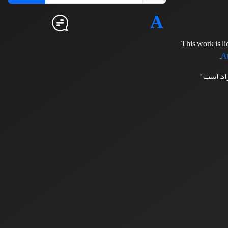
This work is l
.
At
زاد است"