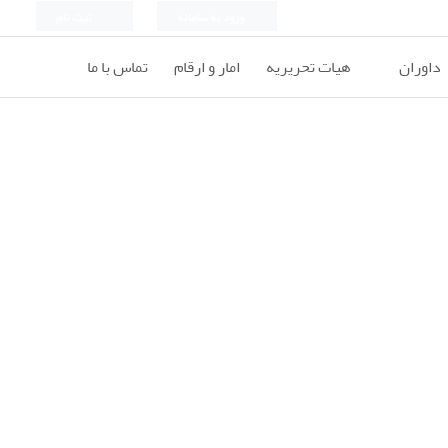
ورود به سامانه
ثبت نام
داوران
هیات تحریریه
امار و ارقام
تماس با ما