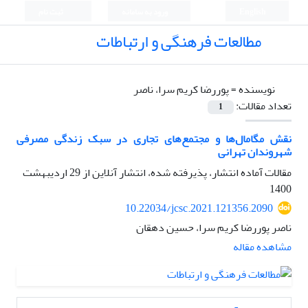
English
ورود به سامانه
ثبت نام
مطالعات فرهنگی و ارتباطات
نویسنده =
پوررضا کریم سرا، ناصر
تعداد مقالات:
1
نقش مگامال‌ها و مجتمع‌های تجاری در سبک زندگی مصرفی
شهروندان تهرانی
مقالات آماده انتشار، پذیرفته شده، انتشار آنلاین از
29 اردیبهشت
1400
10.22034/jcsc.2021.121356.2090
ناصر پوررضا کریم سرا، حسین دهقان
مشاهده مقاله