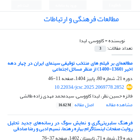
English
ورود به سامانه
ثبت نام
مطالعات فرهنگی و ارتباطات
نویسنده =
کاووسی، لیدا
تعداد مقالات:
3
مطالعه‌ای بر فیلم‌ های منتخب توقیفی سینمای ایران در چهار دهه
اخیر (1360-1400) از منظر مسائل اجتماعی
دوره 21، شماره 80، پاییز 1404، صفحه
11-46
10.22034/jcsc.2025.2069778.2852
فائزه حسین نظر، لیدا کاووسی، سیدمحمد مهدی زاده طالشی
اصل مقاله
مشاهده مقاله
16.62 M
فرهنگ سلبریتی‌گری و نمایش سوگ در رسانه‌های جدید تحلیل
روایت صفحات اینستاگرام بهاره رهنما، نسیم ادبی و رضا صادقی
دوره 19، شماره 71، تابستان 1402، صفحه
37-76