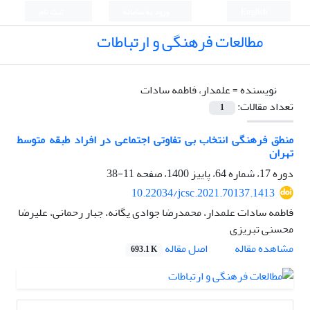
English
ورود به سامانه
ثبت نام
مطالعات فرهنگی و ارتباطات
نویسنده =
علمدار، فاطمه سادات
تعداد مقالات:
1
منطق فرهنگی انتخاب بی تفاوتی اجتماعی در افراد طبقه متوسط
تهران
دوره 17، شماره 64، پاییز 1400، صفحه
11-38
10.22034/jcsc.2021.70137.1413
فاطمه سادات علمدار، محمدرضا جوادی یگانه، جبار رحمانی، علیرضا
محسنی تبریزی
اصل مقاله
مشاهده مقاله
693.1 K