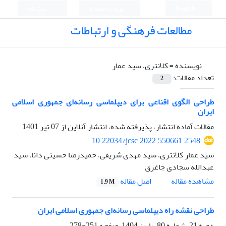
English
ورود به سامانه
ثبت نام
مطالعات فرهنگی و ارتباطات
نویسنده =
کلانتری، سید عمار
تعداد مقالات:
2
طراحی الگوی اقناعی برای دیپلماسی رسانه‌ای جمهوری اسلامی
ایران
مقالات آماده انتشار، پذیرفته شده، انتشار آنلاین از
07 تیر 1401
10.22034/jcsc.2022.550661.2548
سید عمار کلانتری، سید مهدی شریفی، حمیدرضا حسینی دانا، سید
عبدالله سجادی جاغرق
اصل مقاله
مشاهده مقاله
1.9 M
طراحی نقشه راه دیپلماسی رسانه‌ای جمهوری اسلامی ایران
دوره 21، شماره 80، پاییز 1404، صفحه
251-278