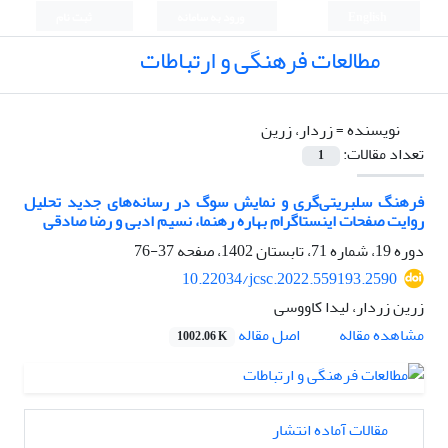
English
ورود به سامانه
ثبت نام
مطالعات فرهنگی و ارتباطات
نویسنده =
زردار، زرین
تعداد مقالات:
1
فرهنگ سلبریتی‌گری و نمایش سوگ در رسانه‌های جدید تحلیل
روایت صفحات اینستاگرام بهاره رهنما، نسیم ادبی و رضا صادقی
دوره 19، شماره 71، تابستان 1402، صفحه
37-76
10.22034/jcsc.2022.559193.2590
زرین زردار، لیدا کاووسی
اصل مقاله
مشاهده مقاله
1002.06 K
مقالات آماده انتشار