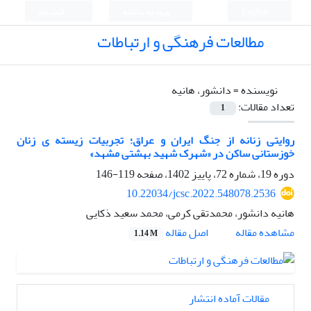
English
ورود به سامانه
ثبت نام
مطالعات فرهنگی و ارتباطات
نویسنده =
دانشور، هانیه
تعداد مقالات:
1
روایتی زنانه از جنگ ایران و عراق؛ تجربیات زیسته ی زنان
خوزستانی ساکن در «شهرک شهید بهشتی مشهد»
دوره 19، شماره 72، پاییز 1402، صفحه
119-146
10.22034/jcsc.2022.548078.2536
هانیه دانشور، محمدتقی کرمی، محمد سعید ذکایی
اصل مقاله
مشاهده مقاله
1.14 M
مقالات آماده انتشار