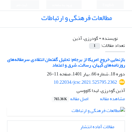
English
ورود به سامانه
ثبت نام
مطالعات فرهنگی و ارتباطات
نویسنده =
گودرزی، آذین
تعداد مقالات:
1
بازنمایی خروج امریکا از برجام: تحلیل گفتمان انتقادی سرمقاله‌های
روزنامه‌های کیهان، رسالت، شرق و اعتماد
دوره 18، شماره 66، بهار 1401، صفحه
11-26
10.22034/jcsc.2021.525795.2362
آذین گودرزی، لیدا کاووسی
اصل مقاله
مشاهده مقاله
765.36 K
مقالات آماده انتشار